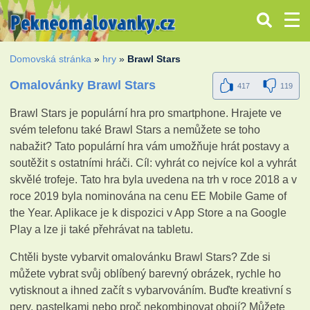
Domovská stránka
»
hry
»
Brawl Stars
Omalovánky Brawl Stars
417
119
Brawl Stars je populární hra pro smartphone. Hrajete ve
svém telefonu také Brawl Stars a nemůžete se toho
nabažit? Tato populární hra vám umožňuje hrát postavy a
soutěžit s ostatními hráči. Cíl: vyhrát co nejvíce kol a vyhrát
skvělé trofeje. Tato hra byla uvedena na trh v roce 2018 a v
roce 2019 byla nominována na cenu EE Mobile Game of
the Year. Aplikace je k dispozici v App Store a na Google
Play a lze ji také přehrávat na tabletu.
Chtěli byste vybarvit omalovánku Brawl Stars? Zde si
můžete vybrat svůj oblíbený barevný obrázek, rychle ho
vytisknout a ihned začít s vybarvováním. Buďte kreativní s
pery, pastelkami nebo proč nekombinovat obojí? Můžete