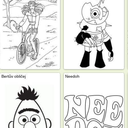
Bertův obličej
Needoh