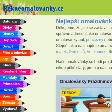
Nejlepší omalovánk
Batolata
Dívky
Děkujeme, že jste se zastavili
správné adrese. Jaké omalován
Disney
omalovánky aut,
princezny
nebo
Doprava
Stejně tak u nás najdete omalo
Dospělí
matek
,
Den otců
,
Velikonoce
, S
Film a televize
hry
Naše omalovánky se hodí pro dí
Kluci
nikdo příliš starý, proto u nás
Kreslené filmy
Mandaly
Omalovánky Prázdnino
Printables
Různé
TRENDY
Sport
Témata
Výukové