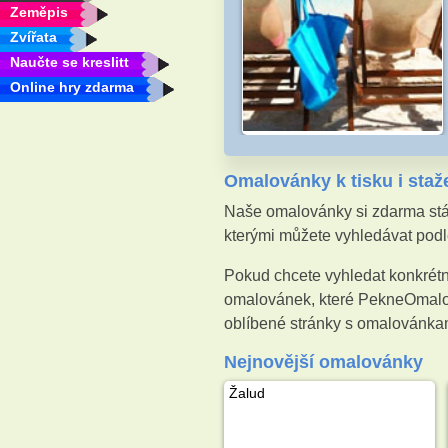
Zeměpis
Zvířata
Naučte se kreslitt
Online hry zdarma
Omalovánky k tisku i staž
Naše omalovánky si zdarma stáh
kterými můžete vyhledávat podle
Pokud chcete vyhledat konkrétn
omalovánek, které PekneOmalova
oblíbené stránky s omalovánkam
Nejnovější omalovánky
Žalud