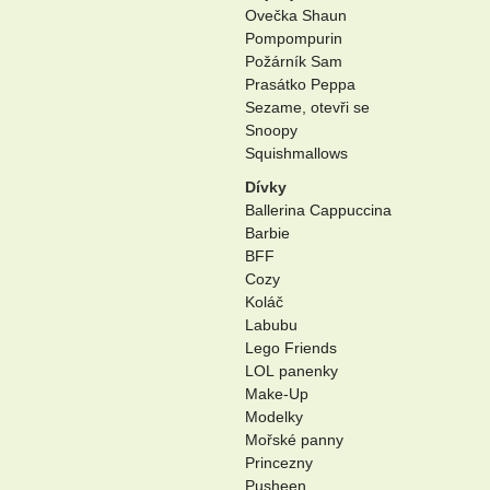
Ovečka Shaun
Pompompurin
Požárník Sam
Prasátko Peppa
Sezame, otevři se
Snoopy
Squishmallows
Dívky
Ballerina Cappuccina
Barbie
BFF
Cozy
Koláč
Labubu
Lego Friends
LOL panenky
Make-Up
Modelky
Mořské panny
Princezny
Pusheen