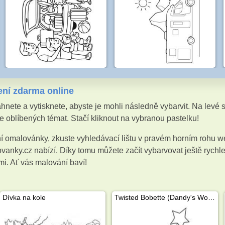
ení zdarma online
nete a vytisknete, abyste je mohli následně vybarvit. Na levé
 oblíbených témat. Stačí kliknout na vybranou pastelku!
í omalovánky, zkuste vyhledávací lištu v pravém horním rohu w
nky.cz nabízí. Díky tomu můžete začít vybarvovat ještě rychle
i. Ať vás malování baví!
Dívka na kole
Twisted Bobette (Dandy's World)