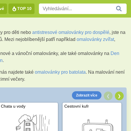
vé
TOP 10
y pro děti nebo
antistresové omalovánky pro dospělé
, jste na
 Mezi nejoblíbenější patří například
omalovánky zvířat
,
eninové a vánoční omalovánky, ale také omalovánky na
Den
en
.
 nás najdete také
omalovánky pro batolata
. Na malování není
zimní večery.
Zobrazit více
❮
❯
Chata u vody
Cestovní kufr
J