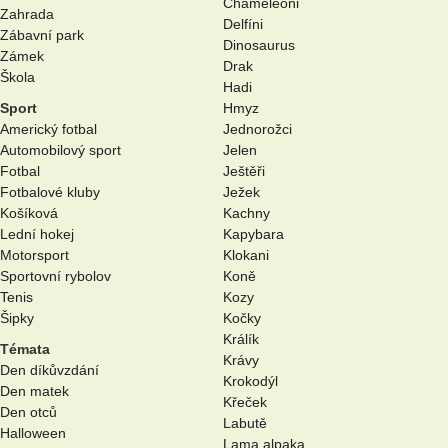
Chameleoni
Zahrada
Delfíni
Zábavní park
Dinosaurus
Zámek
Drak
Škola
Hadi
Sport
Hmyz
Americký fotbal
Jednorožci
Automobilový sport
Jelen
Fotbal
Ještěři
Fotbalové kluby
Ježek
Košíková
Kachny
Lední hokej
Kapybara
Motorsport
Klokani
Sportovní rybolov
Koně
Tenis
Kozy
Šipky
Kočky
Králík
Témata
Krávy
Den díkůvzdání
Krokodýl
Den matek
Křeček
Den otců
Labutě
Halloween
Lama alpaka