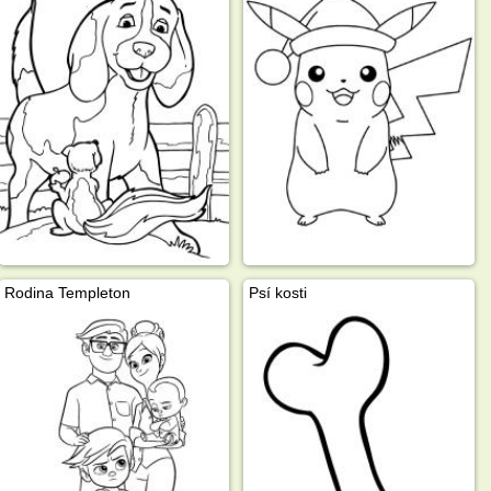
Rodina Templeton
Psí kosti