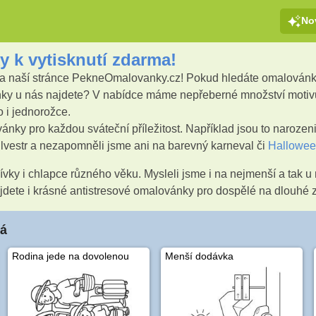
No
y k vytisknutí zdarma!
 na naší stránce PekneOmalovanky.cz! Pokud hledáte omalovánk
ky u nás najdete? V nabídce máme nepřeberné množství motivů.
 i jednorožce.
vánky pro každou sváteční příležitost. Například jsou to naroz
ilvestr a nezapomněli jsme ani na barevný karneval či
Hallowe
vky i chlapce různého věku. Mysleli jsme i na nejmenší a tak u
 najdete i krásné antistresové omalovánky pro dospělé na dlouhé 
vá
Rodina jede na dovolenou
Menší dodávka