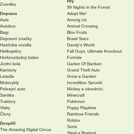
Hry
Zvonilka
99 Nights in the Forest
Doprava
Adopt Me!
Auta
Among Us
Autobus
Animal Crossing
Bagr
Blox Fruits
Dopravní značky
Brawl Stars
Hasičská vozidla
Dandy's World
Helikoptéry
Fall Guys: Ultimate Knockout
Horkovzdušný balon
Fortnite
Jízdní kola
Garten Of Banban
Kamiony
Grand Theft Auto
Letadla
Grow a Garden
Motocykly
Incredibox Sprunki
Policejní auto
Mickey a závodníci
Sanitka
Minecraft
Traktory
Pokémon
Vlaky
Poppy Playtime
Čluny
Rainbow Friends
Roblox
Dospělí
Sonic
The Amazing Digital Circus
Steal a Brainrot