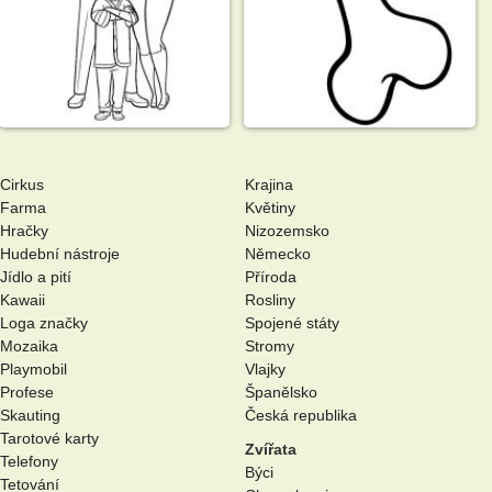
Cirkus
Krajina
Farma
Květiny
Hračky
Nizozemsko
Hudební nástroje
Německo
Jídlo a pití
Příroda
Kawaii
Rosliny
Loga značky
Spojené státy
Mozaika
Stromy
Playmobil
Vlajky
Profese
Španělsko
Skauting
Česká republika
Tarotové karty
Zvířata
Telefony
Býci
Tetování