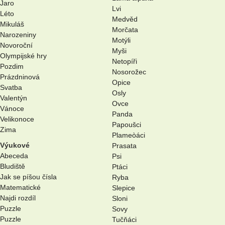
Jaro
Lvi
Léto
Medvěd
Mikuláš
Morčata
Narozeniny
Motýli
Novoroční
Myši
Olympijské hry
Netopíři
Pozdim
Nosorožec
Prázdninová
Opice
Svatba
Osly
Valentýn
Ovce
Vánoce
Panda
Velikonoce
Papoušci
Zima
Plameòáci
Výukové
Prasata
Abeceda
Psi
Bludiště
Ptáci
Jak se píšou čísla
Ryba
Matematické
Slepice
Najdi rozdíl
Sloni
Puzzle
Sovy
Puzzle
Tučňáci