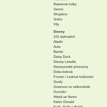
Raketové holky
Sanrio
Shopkins
Srdce
Víly
Disney
101 dalmatinů
Aladin
Auta
Bambi
Daisy Duck
Disney Letadla
Disneyovské princezny
Doba ledová
Frozen / Ledové království
Goofy
Greenovi ve velkoměstě
Gumídci
Hledá se Nemo
Kačer Donald
Kulík, Dulík a Bubík