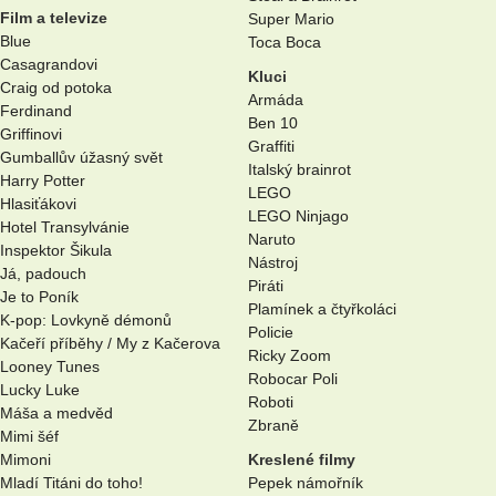
Film a televize
Super Mario
Blue
Toca Boca
Casagrandovi
Kluci
Craig od potoka
Armáda
Ferdinand
Ben 10
Griffinovi
Graffiti
Gumballův úžasný svět
Italský brainrot
Harry Potter
LEGO
Hlasiťákovi
LEGO Ninjago
Hotel Transylvánie
Naruto
Inspektor Šikula
Nástroj
Já, padouch
Piráti
Je to Poník
Plamínek a čtyřkoláci
K-pop: Lovkyně démonů
Policie
Kačeří příběhy / My z Kačerova
Ricky Zoom
Looney Tunes
Robocar Poli
Lucky Luke
Roboti
Máša a medvěd
Zbraně
Mimi šéf
Mimoni
Kreslené filmy
Mladí Titáni do toho!
Pepek námořník