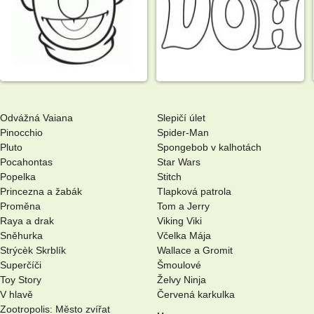
Odvážná Vaiana
Slepičí úlet
Pinocchio
Spider-Man
Pluto
Spongebob v kalhotách
Pocahontas
Star Wars
Popelka
Stitch
Princezna a žabák
Tlapková patrola
Proměna
Tom a Jerry
Raya a drak
Viking Viki
Sněhurka
Včelka Mája
Strýcèk Skrblík
Wallace a Gromit
Superčíči
Šmoulové
Toy Story
Želvy Ninja
V hlavě
Červená karkulka
Zootropolis: Město zvířat