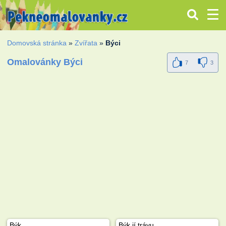
Domovská stránka
»
Zvířata
»
Býci
Omalovánky Býci
7
3
Býk
Býk jí trávu