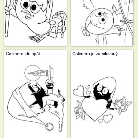
Calimero jde spát
Calimero je zamilovaný