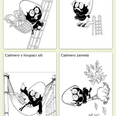
Calimero v houpací síti
Calimero zametá