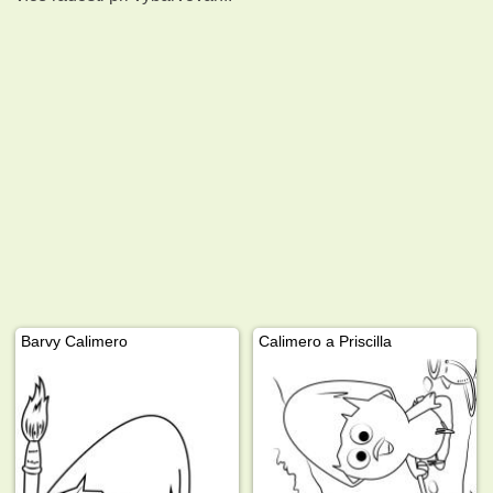
Barvy Calimero
Calimero a Priscilla