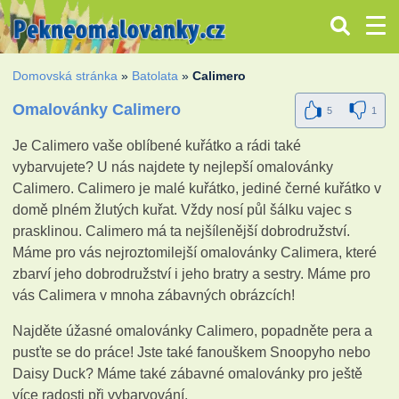
Domovská stránka
»
Batolata
»
Calimero
Omalovánky Calimero
5
1
Je Calimero vaše oblíbené kuřátko a rádi také
vybarvujete? U nás najdete ty nejlepší omalovánky
Calimero. Calimero je malé kuřátko, jediné černé kuřátko v
domě plném žlutých kuřat. Vždy nosí půl šálku vajec s
prasklinou. Calimero má ta nejšílenější dobrodružství.
Máme pro vás nejroztomilejší omalovánky Calimera, které
zbarví jeho dobrodružství i jeho bratry a sestry. Máme pro
vás Calimera v mnoha zábavných obrázcích!
Najděte úžasné omalovánky Calimero, popadněte pera a
pusťte se do práce! Jste také fanouškem Snoopyho nebo
Daisy Duck? Máme také zábavné omalovánky pro ještě
více radosti při vybarvování.