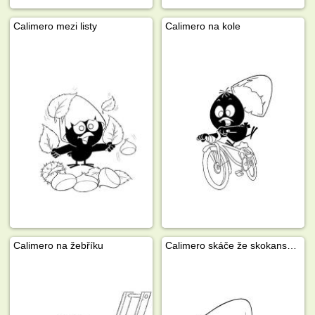
Calimero mezi listy
Calimero na kole
Calimero na žebříku
Calimero skáče že skokanského můstku