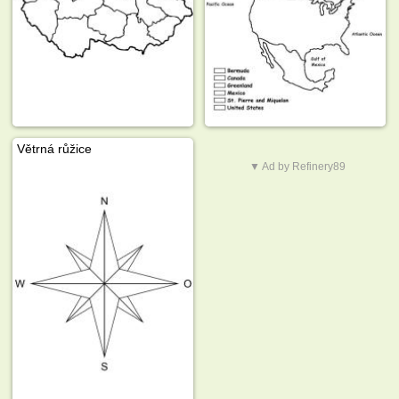
Větrná růžice
▼ Ad by Refinery89