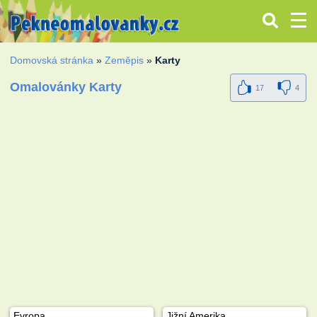
Domovská stránka
»
Zeměpis
»
Karty
Omalovánky Karty
17
4
Evropa
Jižní Amerika