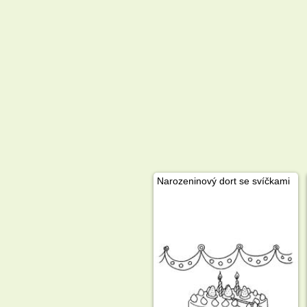
Narozeninový dort se svíčkami