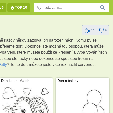
vé
TOP 10
26
8
obně každý někdy zazpíval při narozeninách. Komu by se
 dopřejeme dort. Dokonce jste možná tou osobou, která může
 vybarvení, které můžete použít ke kreslení a vybarvování těch
spoustou šlehačky nebo dokonce se spoustou třešní na
Kitty
? Tento dort můžete ještě více rozmazlit červenou,
Dort ke dni Matek
Dort s balony