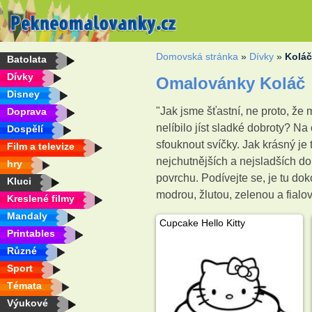
Domovská stránka
»
Dívky
»
Kolá
Batolata
Dívky
Omalovánky Koláč
Disney
"Jak jsme šťastní, ne proto, ž
Doprava
nelíbilo jíst sladké dobroty? N
Dospělí
sfouknout svíčky. Jak krásný je 
Film a televize
nejchutnějších a nejsladších do
hry
povrchu. Podívejte se, je tu dok
Kluci
modrou, žlutou, zelenou a fial
Kreslené filmy
Mandaly
Cupcake Hello Kitty
Printables
Různé
Sport
Témata
Výukové