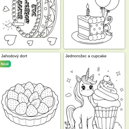
Jahodový dort
Jednorožec a cupcake
Nové