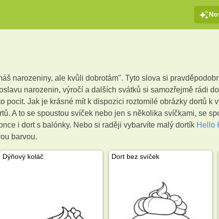
No
č
e máš narozeniny, ale kvůli dobrotám". Tyto slova si pravděpod
a oslavu narozenin, výročí a dalších svátků si samozřejmě rádi
to pocit. Jak je krásné mít k dispozici roztomilé obrázky dortů k
rtů. A to se spoustou svíček nebo jen s několika svíčkami, se 
once i dort s balónky. Nebo si raději vybarvíte malý dortík
Hello 
ovou barvou.
Dýňový koláč
Dort bez svíček