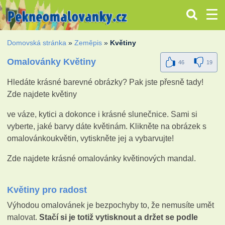
Domovská stránka
»
Zeměpis
»
Květiny
Omalovánky Květiny
46
19
Hledáte krásné barevné obrázky? Pak jste přesně tady!
Zde najdete květiny
ve váze, kytici a dokonce i krásné slunečnice. Sami si
vyberte, jaké barvy dáte květinám. Klikněte na obrázek s
omalovánkoukvětin, vytiskněte jej a vybarvujte!
Zde najdete krásné omalovánky květinových mandal.
Květiny pro radost
Výhodou omalovánek je bezpochyby to, že nemusíte umět
malovat.
Stačí si je totiž vytisknout a držet se podle