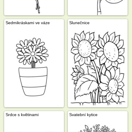
Sedmikráskami ve váze
Slunečnice
Srdce s květinami
Svatební kytice