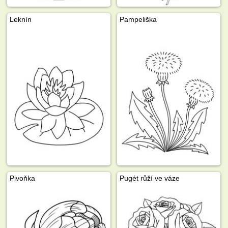
Leknín
Pampeliška
Pivoňka
Pugét růží ve váze