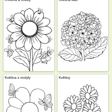
Květina s motýly
Květiny