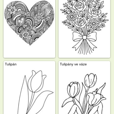
Tulipán
Tulipány ve váze