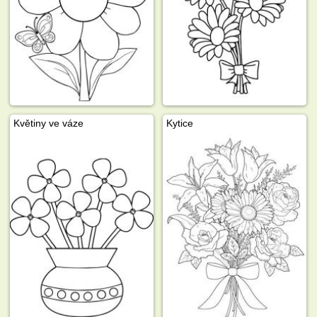
Květiny ve váze
Kytice