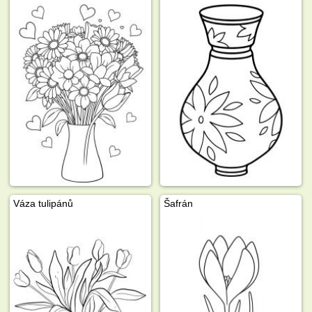
Váza tulipánů
Šafrán