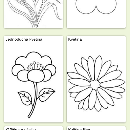
Jednoduchá květina
Květina
KVětina a včelky
Květina lilas