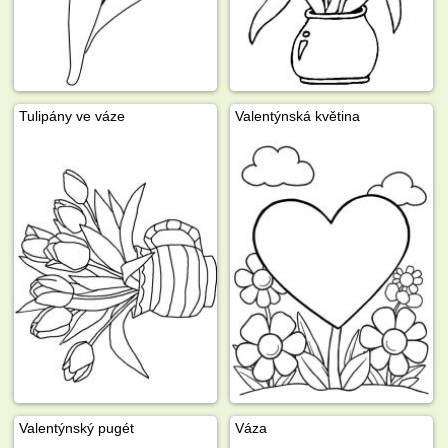
Tulipány ve váze
Valentýnská květina
Valentýnský pugét
Váza