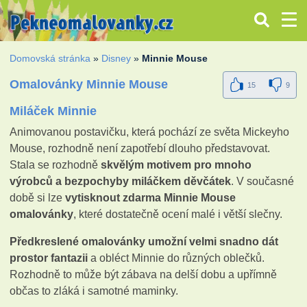
Domovská stránka
»
Disney
»
Minnie Mouse
Omalovánky Minnie Mouse
15
9
Miláček Minnie
Animovanou postavičku, která pochází ze světa Mickeyho
Mouse, rozhodně není zapotřebí dlouho představovat.
Stala se rozhodně
skvělým motivem pro mnoho
výrobců a bezpochyby miláčkem děvčátek
. V současné
době si lze
vytisknout zdarma Minnie Mouse
omalovánky
, které dostatečně ocení malé i větší slečny.
Předkreslené omalovánky umožní velmi snadno dát
prostor fantazii
a obléct Minnie do různých oblečků.
Rozhodně to může být zábava na delší dobu a upřímně
občas to zláká i samotné maminky.