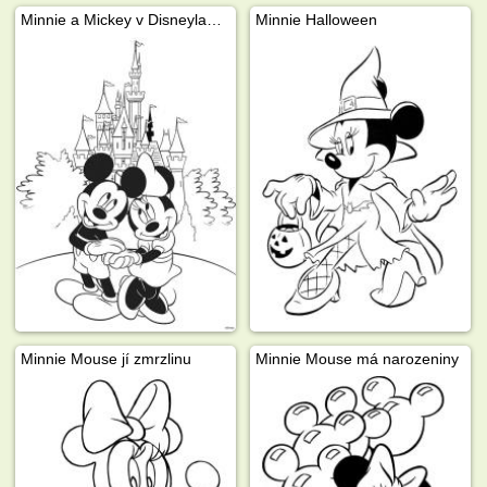
Minnie a Mickey v Disneylandu
Minnie Halloween
Minnie Mouse jí zmrzlinu
Minnie Mouse má narozeniny