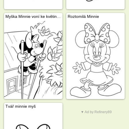
Myška Minnie voní ke květinám
Roztomilá Minnie
Tvář minnie myš
▼ Ad by Refinery89