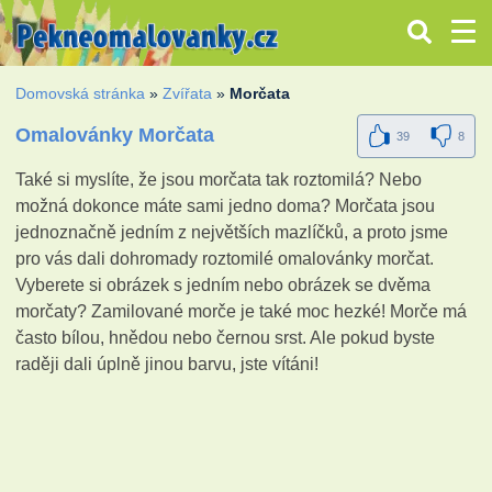
Domovská stránka
»
Zvířata
»
Morčata
Omalovánky Morčata
39
8
Také si myslíte, že jsou morčata tak roztomilá? Nebo
možná dokonce máte sami jedno doma? Morčata jsou
jednoznačně jedním z největších mazlíčků, a proto jsme
pro vás dali dohromady roztomilé omalovánky morčat.
Vyberete si obrázek s jedním nebo obrázek se dvěma
morčaty? Zamilované morče je také moc hezké! Morče má
často bílou, hnědou nebo černou srst. Ale pokud byste
raději dali úplně jinou barvu, jste vítáni!