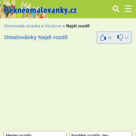
Domovská stránka
»
Výukové
»
Najdi rozdíl
Omalovánky Najdi rozdíl
15
17
Hledej rozdily
Najděte rozdíly: lev