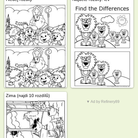
Zima (najdi 10 rozdílů)
▼ Ad by Refinery89