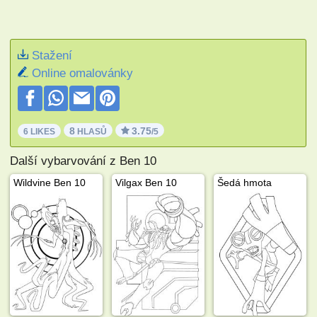
Stažení
Online omalovánky
8
3.75
6 LIKES
HLASŮ
/5
Další vybarvování z Ben 10
Wildvine Ben 10
Vilgax Ben 10
Šedá hmota