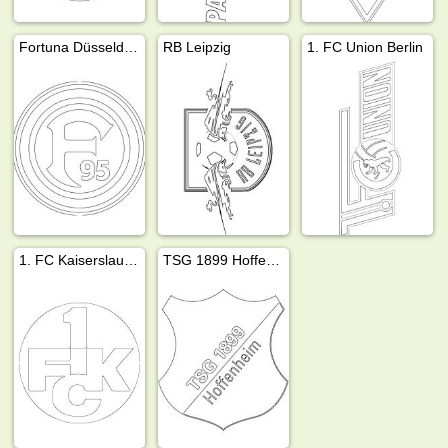
Fortuna Düsseldorf
RB Leipzig
1. FC Union Berlin
1. FC Kaiserslautern
TSG 1899 Hoffenheim