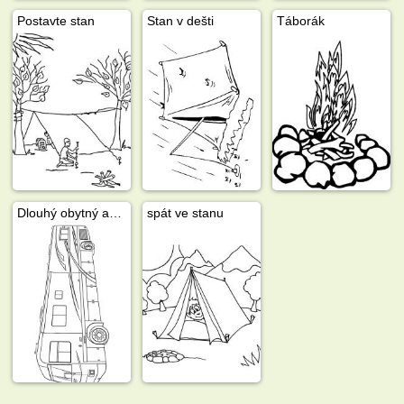
Postavte stan
Stan v dešti
Táborák
Dlouhý obytný automobil
spát ve stanu