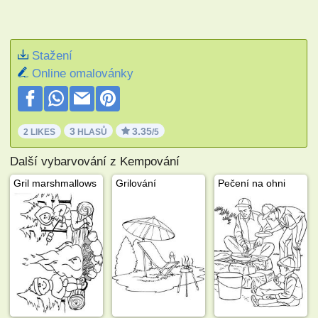
Stažení
Online omalovánky
3
3.35
2 LIKES
HLASŮ
/5
Další vybarvování z Kempování
Gril marshmallows
Grilování
Pečení na ohni