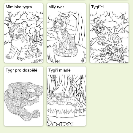
Miminko tygra
Milý tygr
Tygříci
Tygr pro dospělé
Tygří mládě