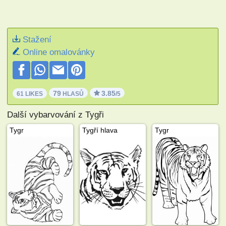
Stažení
Online omalovánky
79
3.85
61 LIKES
HLASŮ
/5
Další vybarvování z Tygři
Tygr
Tygří hlava
Tygr