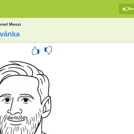
No
onel Messi
ovánka