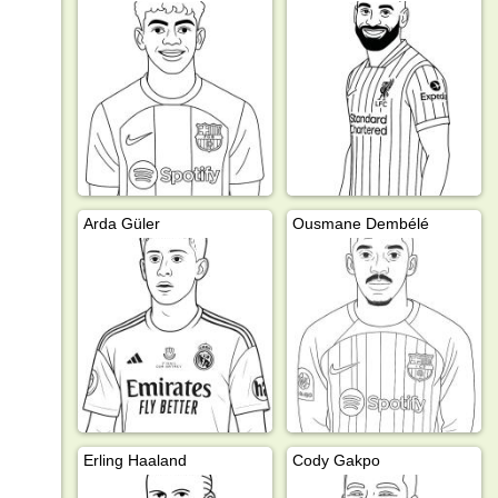
Arda Güler
Ousmane Dembélé
Erling Haaland
Cody Gakpo