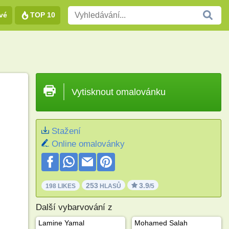
vé
TOP 10
Vytisknout omalovánku
Stažení
Online omalovánky
253
3.9
198 LIKES
HLASŮ
/5
Další vybarvování z
Lamine Yamal
Mohamed Salah