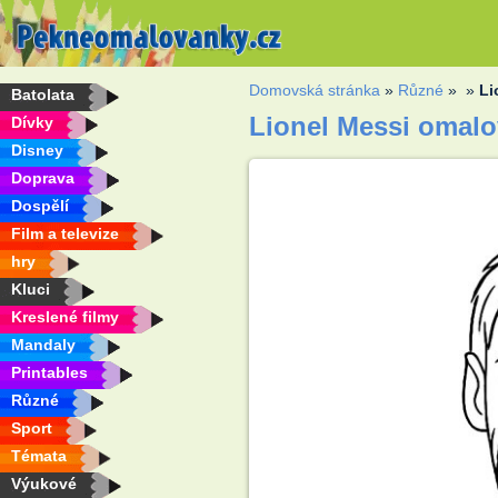
Domovská stránka
»
Různé
»
»
Li
Batolata
Lionel Messi omal
Dívky
Disney
Doprava
Dospělí
Film a televize
hry
Kluci
Kreslené filmy
Mandaly
Printables
Různé
Sport
Témata
Výukové