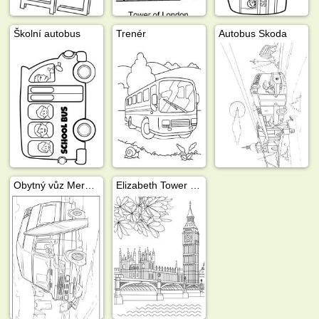
Školní autobus
Trenér
Autobus Skoda
Obytný vůz Mercedes Benz 208
Elizabeth Tower Big Ben