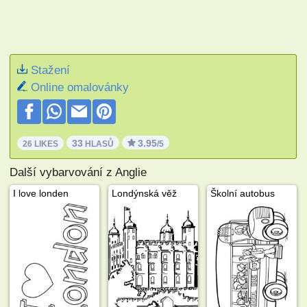
Stažení
Online omalovánky
33
3.95
26 LIKES
HLASŮ
/5
Další vybarvování z Anglie
I love londen
Londýnská věž
Školní autobus