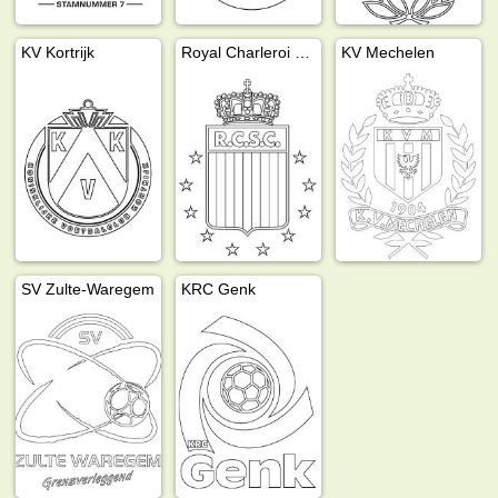
KV Kortrijk
Royal Charleroi Sporting Club
KV Mechelen
SV Zulte-Waregem
KRC Genk