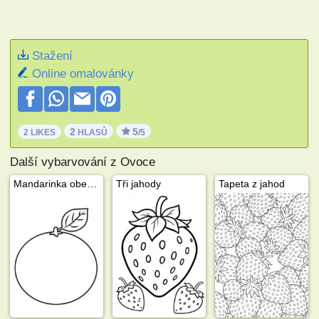
Stažení
Online omalovánky
2
5
2 LIKES
HLASŮ
/5
Další vybarvování z Ovoce
Mandarinka obecná
Tři jahody
Tapeta z jahod