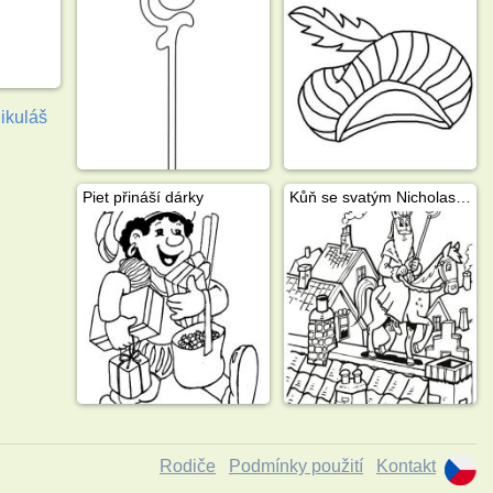
ikuláš
Piet přináší dárky
Kůň se svatým Nicholasem chodí na střeše
Rodiče
Podmínky použití
Kontakt