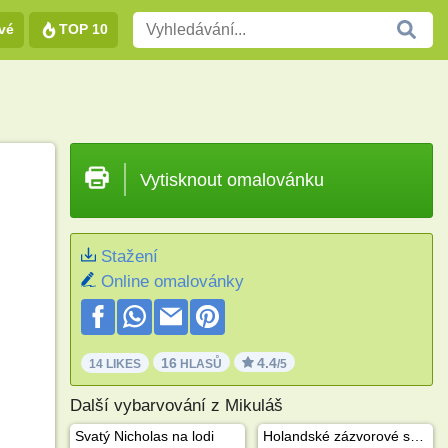
vé
TOP 10
Vytisknout omalovánku
Stažení
Online omalovánky
16
4.4
14 LIKES
HLASŮ
/5
Další vybarvování z Mikuláš
Svatý Nicholas na lodi
Holandské zázvorové sušenky