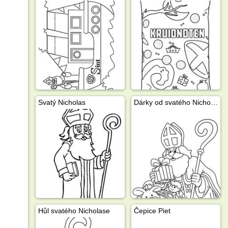
Svatý Nicholas
Dárky od svatého Nicholase
Hůl svatého Nicholase
Čepice Piet