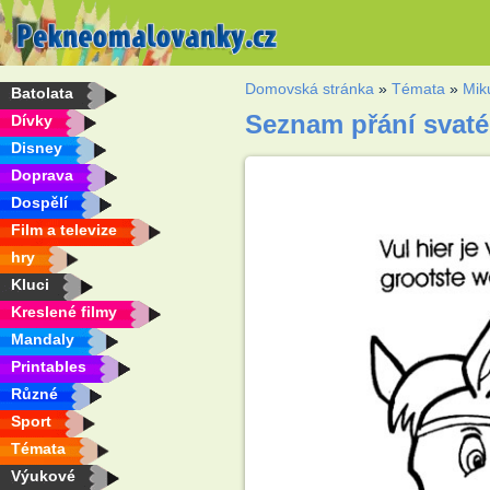
Domovská stránka
»
Témata
»
Mik
Batolata
Seznam přání svat
Dívky
Disney
Doprava
Dospělí
Film a televize
hry
Kluci
Kreslené filmy
Mandaly
Printables
Různé
Sport
Témata
Výukové