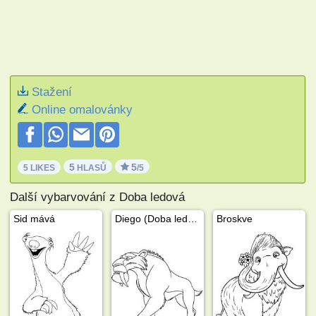
Stažení
Online omalovánky
5
5
5 LIKES
HLASŮ
/5
Další vybarvování z Doba ledová
Sid mává
Diego (Doba ledová)
Broskve