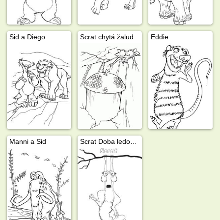
Sid a Diego
Scrat chytá žalud
Eddie
Manni a Sid
Scrat Doba ledová 4