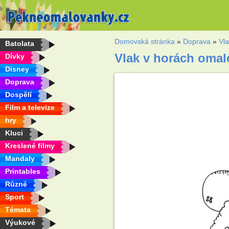
Domovská stránka
»
Doprava
»
Vl
Batolata
Vlak v horách oma
Dívky
Disney
Doprava
Dospělí
Film a televize
hry
Kluci
Kreslené filmy
Mandaly
Printables
Různé
Sport
Témata
Výukové