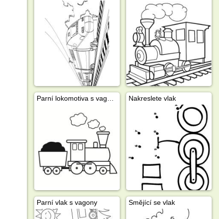
Parní lokomotiva s vagóny
Nakreslete vlak
Parní vlak s vagony
Smějící se vlak