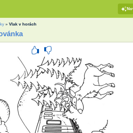
No
aky
»
Vlak v horách
lovánka