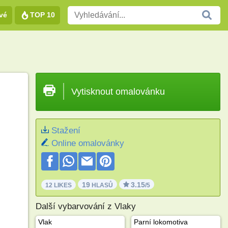
vé
TOP 10
Vytisknout omalovánku
Stažení
Online omalovánky
19
3.15
12 LIKES
HLASŮ
/5
Další vybarvování z Vlaky
Vlak
Parní lokomotiva