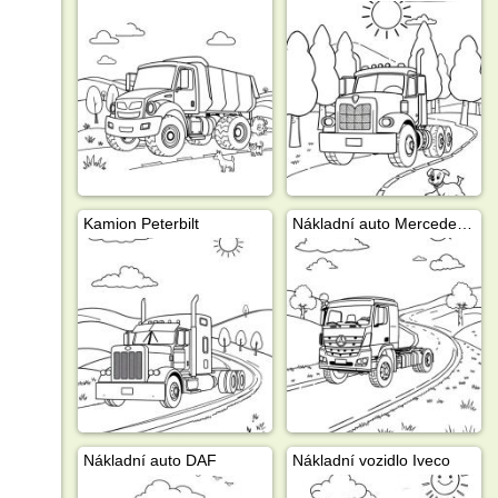
Kamion Peterbilt
Nákladní auto Mercedes-Benz
Nákladní auto DAF
Nákladní vozidlo Iveco