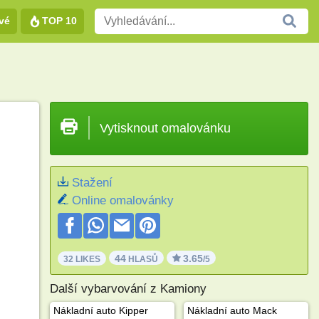
vé
TOP 10
Vytisknout omalovánku
Stažení
Online omalovánky
44
3.65
32 LIKES
HLASŮ
/5
Další vybarvování z Kamiony
Nákladní auto Kipper
Nákladní auto Mack