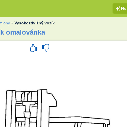
No
miony
»
Vysokozdvižný vozík
ík omalovánka