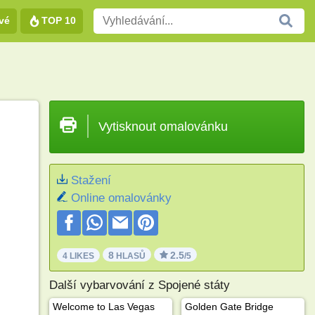
vé
TOP 10
Vytisknout omalovánku
Stažení
Online omalovánky
8
2.5
4 LIKES
HLASŮ
/5
Další vybarvování z Spojené státy
Welcome to Las Vegas
Golden Gate Bridge