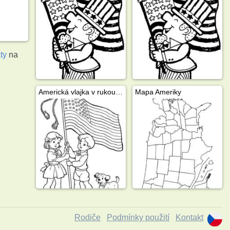
ty
na
Americká vlajka v rukou dětí
Mapa Ameriky
Rodiče
Podmínky použití
Kontakt