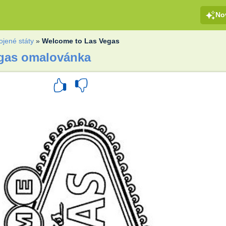
No
ojené státy
»
Welcome to Las Vegas
gas omalovánka