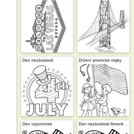
Den nezávislosti
Držení americké vlajky
Den vzpomínek
Den nezávislosti Ameriky 4. července