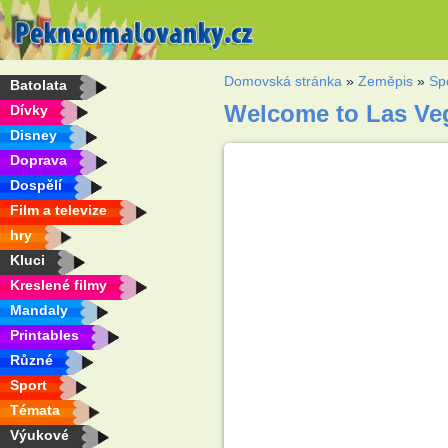
Domovská stránka
»
Zeměpis
»
Sp
Batolata
Welcome to Las Ve
Dívky
Disney
Doprava
Dospělí
Film a televize
hry
Kluci
Kreslené filmy
Mandaly
Printables
Různé
Sport
Témata
Výukové