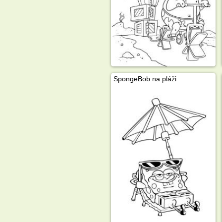
SpongeBob na pláži