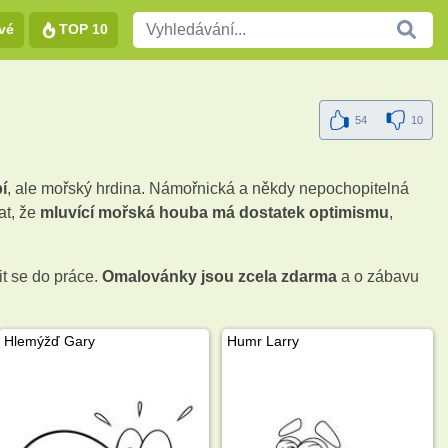
vé
TOP 10
54
10
í
, ale mořský hrdina. Námořnická a někdy nepochopitelná
at, že
mluvící mořská houba má dostatek optimismu
,
tit se do práce.
Omalovánky jsou zcela zdarma
a o zábavu
Hlemýžď ​​Gary
Humr Larry