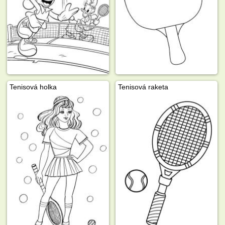
Tenisová holka
Tenisová raketa