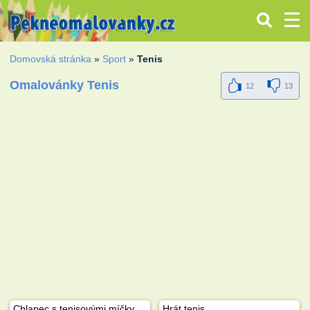
Domovská stránka
»
Sport
»
Tenis
Omalovánky Tenis
12
13
Chlapec s tenisovými míčky
Hrát tenis