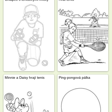
Minnie a Daisy hrají tenis
Ping-pongová pálka