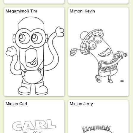
Megamimoň Tim
Mimoni Kevin
Minion Carl
Minion Jerry