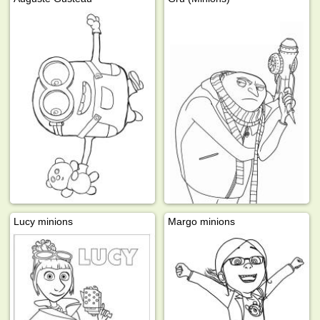
Lucy minions
Margo minions