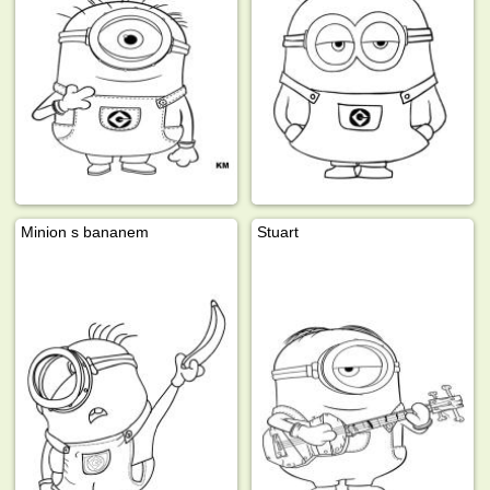
Minion s bananem
Stuart