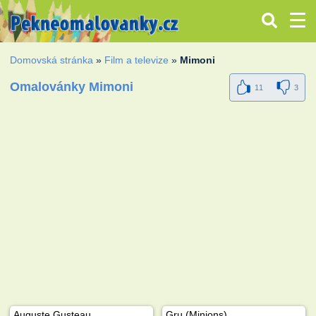
Domovská stránka
»
Film a televize
»
Mimoni
Omalovánky Mimoni
11
3
Auguste Gusteau
Gru (Minions)