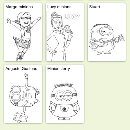
Margo minions
Lucy minions
Stuart
Auguste Gusteau
Minion Jerry