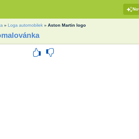
No
ta
»
Loga automobilek
»
Aston Martin logo
 omalovánka