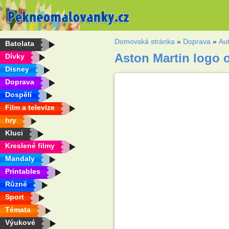
Domovská stránka
»
Doprava
»
Au
Batolata
Aston Martin logo
Dívky
Disney
Doprava
Dospělí
Film a televize
hry
Kluci
Kreslené filmy
Mandaly
Printables
Různé
Sport
Témata
Výukové