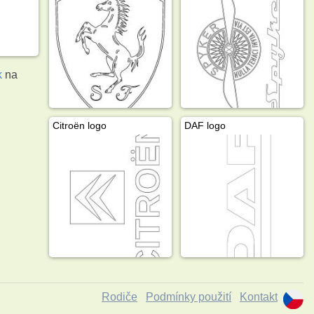
k
na
Citroën logo
DAF logo
Rodiče
Podmínky použití
Kontakt