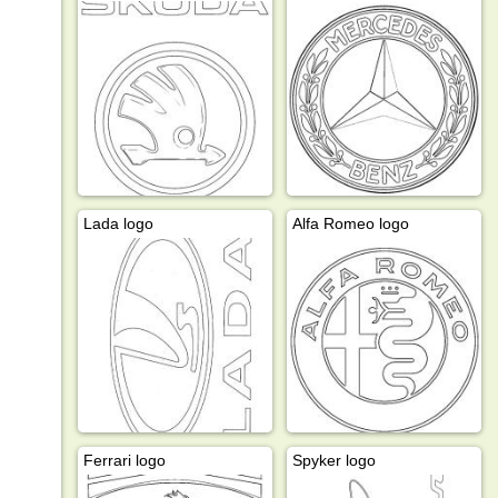
Lada logo
Alfa Romeo logo
Ferrari logo
Spyker logo