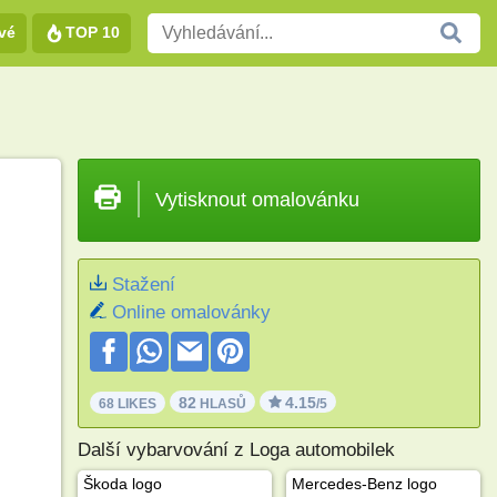
vé
TOP 10
Vytisknout omalovánku
Stažení
Online omalovánky
82
4.15
68 LIKES
HLASŮ
/5
Další vybarvování z Loga automobilek
Škoda logo
Mercedes-Benz logo