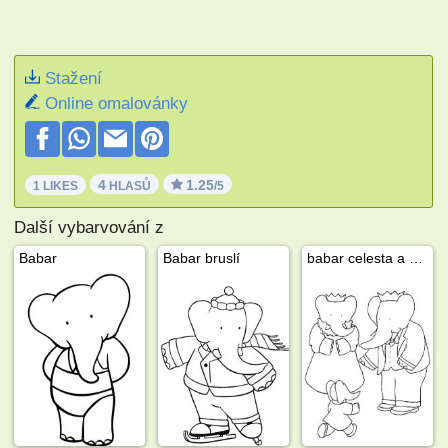
Stažení
Online omalovánky
4
1.25
1 LIKES
HLASŮ
/5
Další vybarvování z
Babar
Babar bruslí
babar celesta a arthur