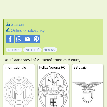
Stažení
Online omalovánky
70
4.5
63 LIKES
HLASŮ
/5
Další vybarvování z Italské fotbalové kluby
Internazionale
Hellas Verona FC
SS Lazio