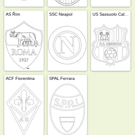
AS Řím
SSC Neapol
US Sassuolo Calcio
ACF Fiorentina
SPAL Ferrara