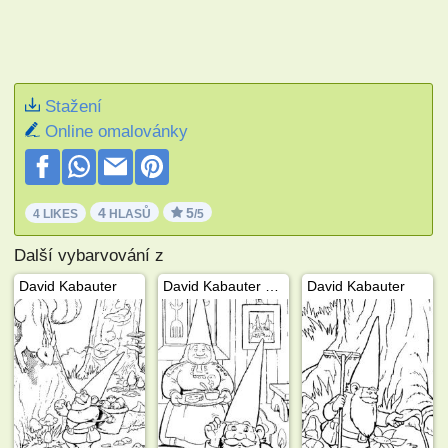
Stažení
Online omalovánky
4
5
4 LIKES
HLASŮ
/5
Další vybarvování z
David Kabauter
David Kabauter s manželkou Lisou
David Kabauter