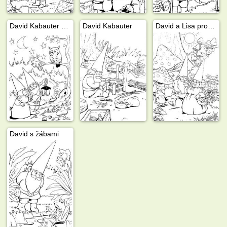
David Kabauter s manželkou Lisou
David Kabauter
David a Lisa prochází lesem
David s žábami