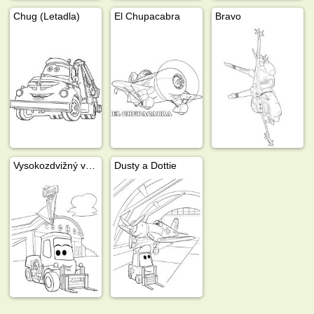
Chug (Letadla)
El Chupacabra
Bravo
Vysokozdvižný vozík Dottie
Dusty a Dottie