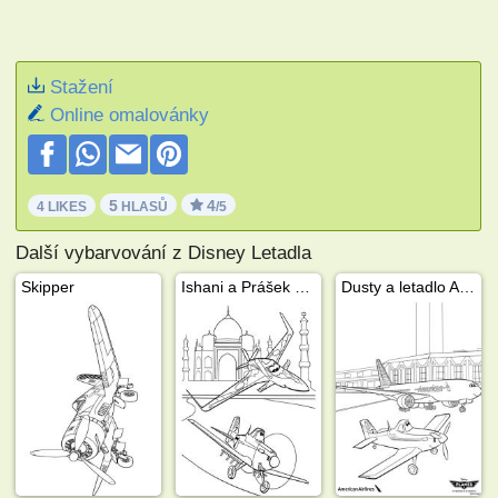
Stažení
Online omalovánky
5
4
4 LIKES
HLASŮ
/5
Další vybarvování z Disney Letadla
Skipper
Ishani a Prášek Skočdopole
Dusty a letadlo American Airlines