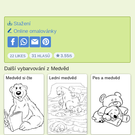
Stažení
Online omalovánky
31
3.55
22 LIKES
HLASŮ
/5
Další vybarvování z Medvěd
Medvěd si čte
Lední medvěd
Pes a medvěd