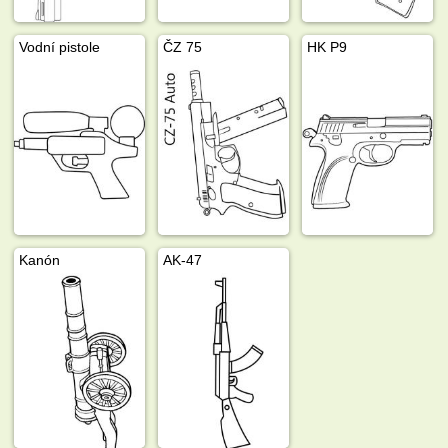
Vodní pistole
ČZ 75
HK P9
Kanón
AK-47