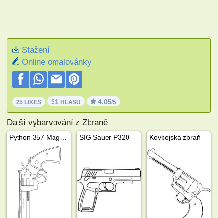
Stažení
Online omalovánky
31
4.05
25 LIKES
HLASŮ
/5
Další vybarvování z Zbraně
Python 357 Magnum
SIG Sauer P320
Kovbojská zbraň