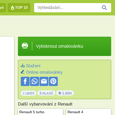
vé
TOP 10
Vytisknout omalovánku
Stažení
Online omalovánky
3
1.65
1 LIKES
HLASŮ
/5
Další vybarvování z Renault
Renault 5 turbo
Renault 4