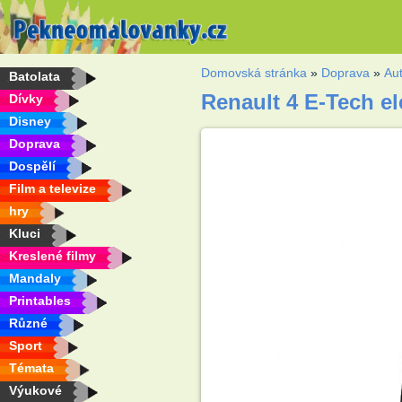
Domovská stránka
»
Doprava
»
Au
Batolata
Renault 4 E-Tech e
Dívky
Disney
Doprava
Dospělí
Film a televize
hry
Kluci
Kreslené filmy
Mandaly
Printables
Různé
Sport
Témata
Výukové