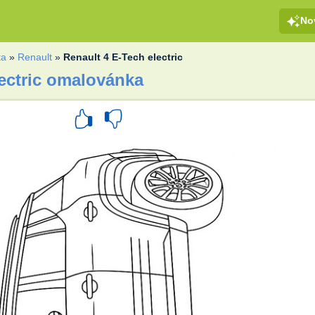
No
ta
»
Renault
»
Renault 4 E-Tech electric
lectric omalovánka