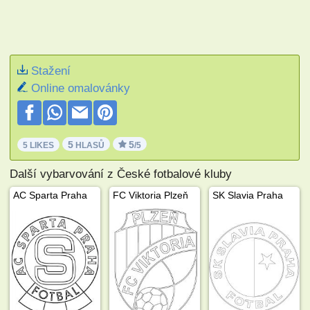
Stažení
Online omalovánky
5
5
5 LIKES
HLASŮ
/5
Další vybarvování z České fotbalové kluby
AC Sparta Praha
FC Viktoria Plzeň
SK Slavia Praha