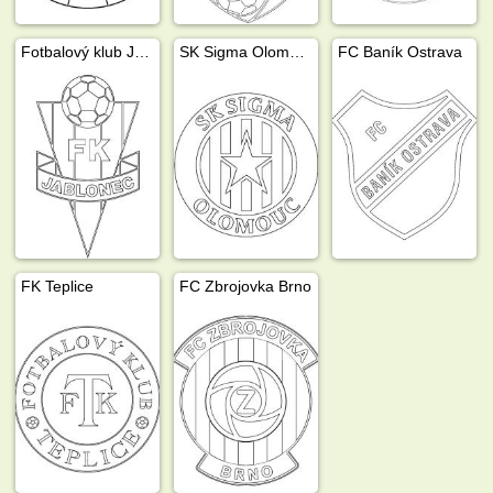
Fotbalový klub Jablonec
SK Sigma Olomouc
FC Baník Ostrava
FK Teplice
FC Zbrojovka Brno