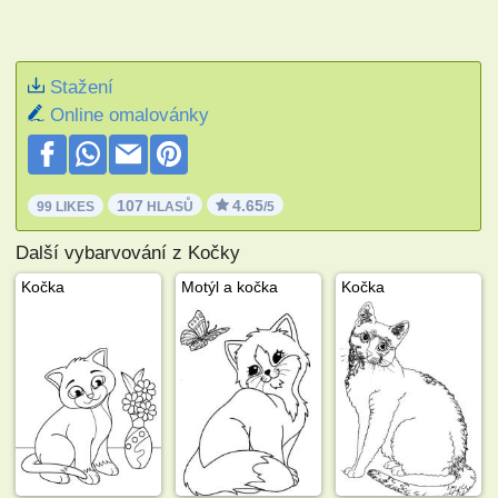
Stažení
Online omalovánky
107
4.65
99 LIKES
HLASŮ
/5
Další vybarvování z Kočky
Kočka
Motýl a kočka
Kočka