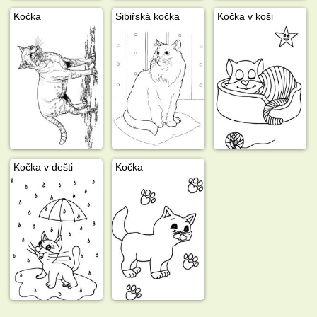
Kočka
Sibiřská kočka
Kočka v koši
Kočka v dešti
Kočka