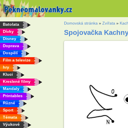
Domovská stránka
»
Zvířata
»
Kac
Batolata
Spojovačka Kachn
Dívky
Disney
Doprava
Dospělí
Film a televize
hry
Kluci
Kreslené filmy
Mandaly
Printables
Různé
Sport
Témata
Výukové