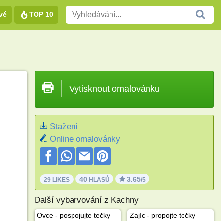
vé
TOP 10
Vytisknout omalovánku
Stažení
Online omalovánky
40
3.65
29 LIKES
HLASŮ
/5
Další vybarvování z Kachny
Ovce - pospojujte tečky
Zajíc - propojte tečky