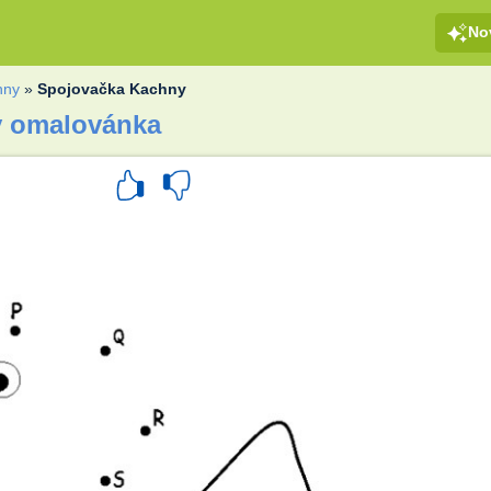
No
hny
»
Spojovačka Kachny
y omalovánka