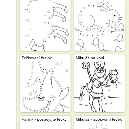
Tečkovací žralok
Mikuláš na koni
Parník - pospojujte tečky
Mikuláš - spojování teček