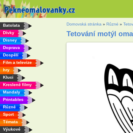
Domovská stránka
»
Různé
»
Teto
Batolata
Tetování motýl om
Dívky
Disney
Doprava
Dospělí
Film a televize
hry
Kluci
Kreslené filmy
Mandaly
Printables
Různé
Sport
Témata
Výukové