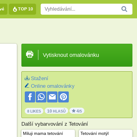
vé
TOP 10
Vytisknout omalovánku
Stažení
Online omalovánky
10
4
8 LIKES
HLASŮ
/5
Další vybarvování z Tetování
Miluji mama tetování
Tetování motýl