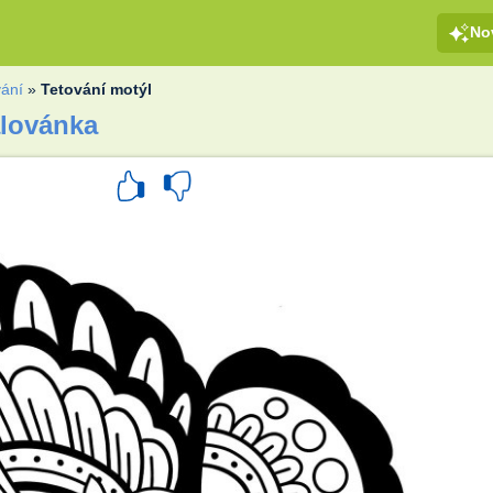
No
vání
»
Tetování motýl
alovánka