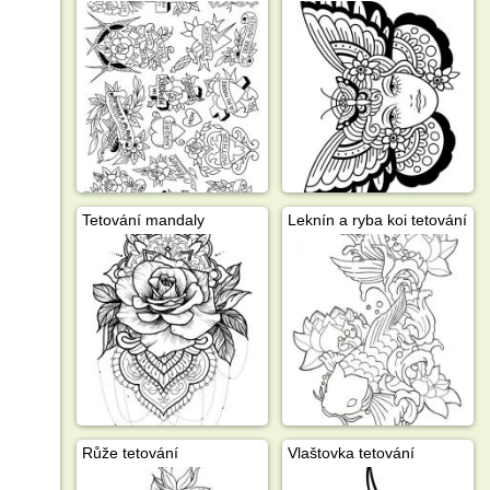
Tetování mandaly
Leknín a ryba koi tetování
Růže tetování
Vlaštovka tetování