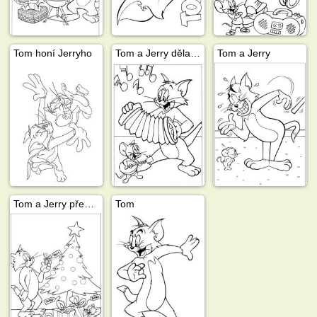
Tom honí Jerryho
Tom a Jerry dělají hudbu
Tom a Jerry
Tom a Jerry před vánočním stromečkem
Tom