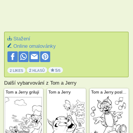
Stažení
Online omalovánky
2
5
2 LIKES
HLASŮ
/5
Další vybarvování z Tom a Jerry
Tom a Jerry grilují
Tom a Jerry
Tom a Jerry poslouchají hudbu