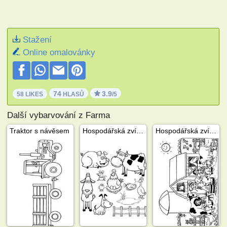
Stažení
Online omalovánky
74
3.9
58 LIKES
HLASŮ
/5
Další vybarvování z Farma
Traktor s návěsem
Hospodářská zvířata
Hospodářská zvířata