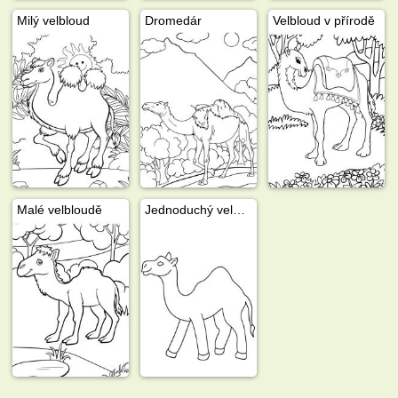
Milý velbloud
Dromedár
Velbloud v přírodě
Malé velbloudě
Jednoduchý velbloud