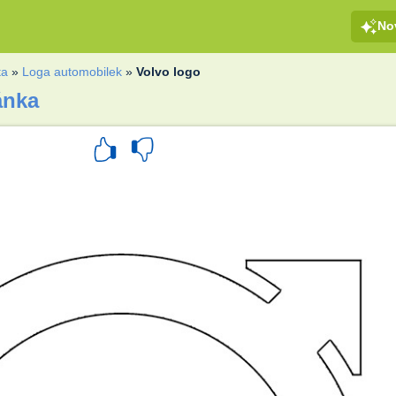
No
ta
»
Loga automobilek
»
Volvo logo
ánka