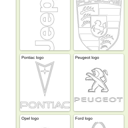
Pontiac logo
Peugeot logo
Opel logo
Ford logo