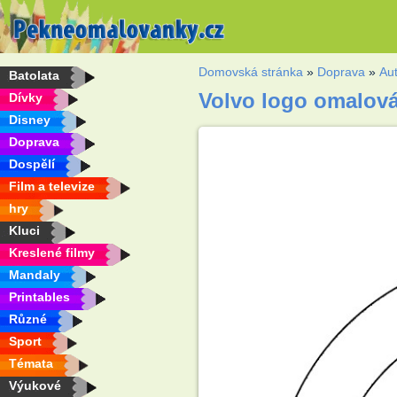
Domovská stránka
»
Doprava
»
Au
Batolata
Volvo logo omalov
Dívky
Disney
Doprava
Dospělí
Film a televize
hry
Kluci
Kreslené filmy
Mandaly
Printables
Různé
Sport
Témata
Výukové