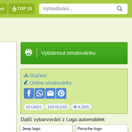
vé
TOP 10
Vytisknout omalovánku
Stažení
Online omalovánky
110
4.25
93 LIKES
HLASŮ
/5
Další vybarvování z Loga automobilek
Jeep logo
Porsche logo